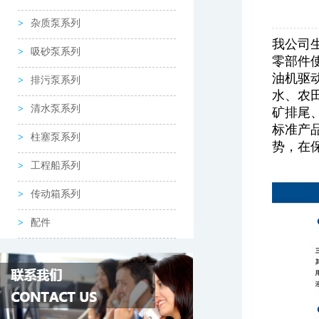
杂质泵系列
我公司
吸砂泵系列
零部件使
油机驱
排污泵系列
水、农
清水泵系列
矿排尾
标准产
柱塞泵系列
势，在
工程船系列
传动箱系列
配件